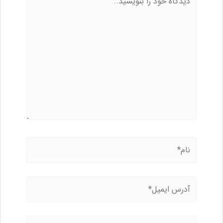
خود
را
بنویسید..
نام*
آدرس
ایمیل*