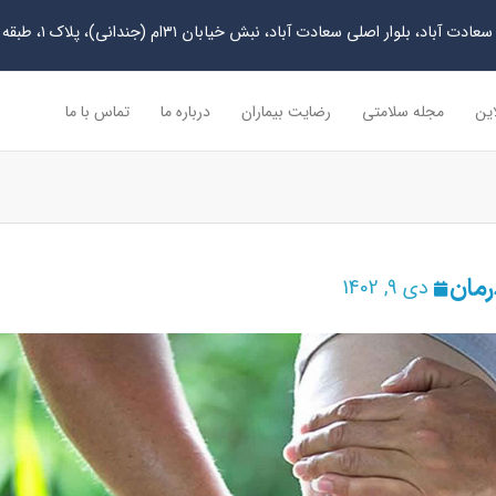
دت آباد، بلوار اصلی سعادت آباد، نبش خیابان ۳۱ام (جندانی)، پلاک ۱، طبقه چهارم
این
مجله سلامتی
رضایت بیماران
درباره ما
تماس با ما
رمان
دی 9, 1402