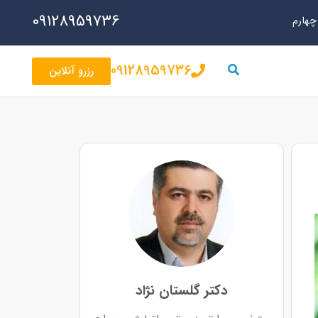
09128959736
09128959736
رزرو آنلاین
دکتر گلستان نژاد