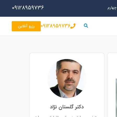
09128959736
09128959736
رزرو آنلاین
دکتر گلستان نژاد