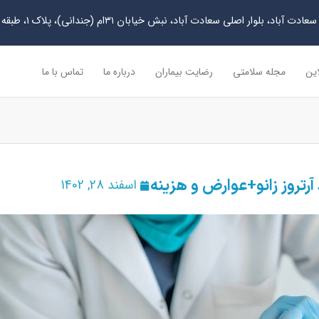
دت آباد، بلوار اصلی سعادت آباد، نبش خیابان ۳۱ام (جندانی)، پلاک ۱، طبقه چهارم
این
مجله سلامتی
رضایت بیماران
درباره ما
تماس با ما
 آرتروز زانو+عوارض و هزینه
اسفند 28, 1402