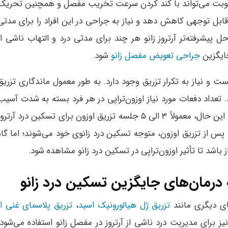
، تزریق اوزون به مفصل زانو، حداقل در ۴ نوبت می‌تواند با کند کردن سرعت تخریب مفصل و همچنین تحری
 قابل توجهی کاهش دهد و نیاز به جراحی در این افراد را برای مدتی
احل پیشرفته‌تر آرتروز زانو هر چند برای مدتی درد و التهاب ناشی از
جایگزین
جراحی تعویض مفصل زانو
شود.
ت و نیاز به تکرار تزریق وجود دارد. به طور معمول ماندگاری تزریق
ی ۶ ماه برآورد می‌شود. تعداد دفعات مورد نیاز اوزون‌تراپی در هر فرد بسته به شدت آسیب
مفصل زانو و پاسخ فرد به درمان متغیر است. با این حال، معمولاً ۳ الی ۵ جلسه تزریق اوزون برای تسکین درد آرترو
ه می‌شود. اکثر افراد ظرف ۲ تا ۴ هفته پس از تزریق اوزون، متوجه تسکین درد زانوی خود می‌شوند؛ اما گا
 درمان‌های جایگزین تسکین درد زانو
های دیگری مانند
تزریق ژل هیالورونیک اسید
،
تزریق پلاسمای غنی از
یز برای مدیریت درد ناشی از آرتروز در مفصل زانو استفاده می‌شود.