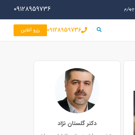
09128959736
09128959736
رزرو آنلاین
دکتر گلستان نژاد