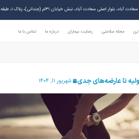
دت آباد، بلوار اصلی سعادت آباد، نبش خیابان ۳۱ام (جندانی)، پلاک ۱، طبقه چهارم
این
مجله سلامتی
رضایت بیماران
درباره ما
تماس با ما
ولیه تا عارضه‌های جدی
شهریور 11, 1404