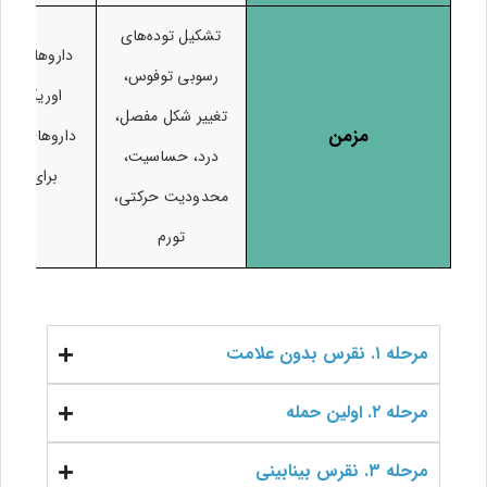
تشکیل توده‌های
داروهای کا
رسوبی توفوس،
اوریک خون
تغییر شکل مفصل،
مزمن
داروهای ضد 
درد، حساسیت،
برای بردا
محدودیت حرکتی،
رسوب
تورم
مرحله ۱. نقرس بدون علامت
مرحله ۲. اولین حمله
مرحله ۳. نقرس بینابینی