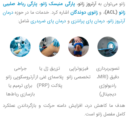
زانو می‌توان به
آرتروز زانو
،
پارگی منیسک زانو
،
پارگی رباط صلیبی
زانو
(ACL)
، و
زانوی دوندگان
اشاره کرد. خدمات ما در حوزه
درمان
آرتروز زانو
،
درمان پای پرانتزی
و
درمان پای ضربدری
شامل:
تصویربرداری
فیزیوتراپی
تزریق ژل یا
جراحی
دقیق (MRI،
تخصصی زانو
پلاسمای غنی از
آرتروسکوپی زانو
رادیولوژی
پلاکت (PRP)
برای ترمیم یا
دیجیتال)
بازسازی رباط‌ها
هدف ما کاهش درد، افزایش دامنه حرکت و بازگرداندن عملکرد
کامل مفصل زانو است.