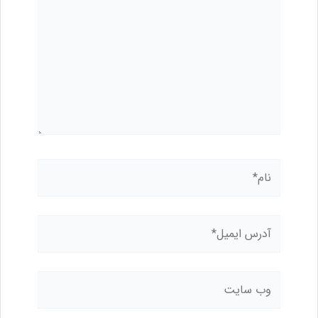
بنویسید..
نام*
آدرس
ایمیل*
وب
سایت