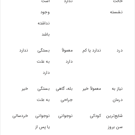
حالت
ندارد
است
نشسته
وجود
نداشته
باشد
درد
ندارد یا کم
معمولاً
بستگی
ندارد
دارد
به علت
دارد
نیاز به
معمولاً خیر
بله، گاهی
بستگی
خیر
درمان
جراحی
به علت
شایع‌ترین
کودکی
نوجوانی
نوجوانی
خردسالی
سن بروز
یا پس از