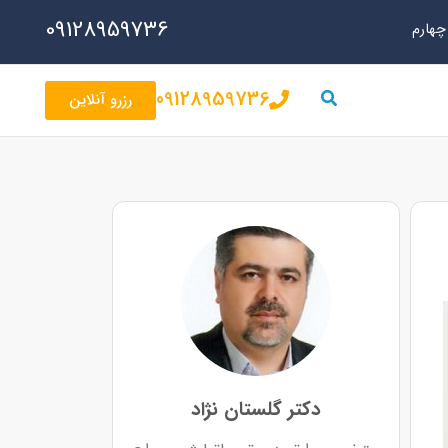
09128959736
09128959736
رزرو آنلاین
دکتر گلستان نژاد