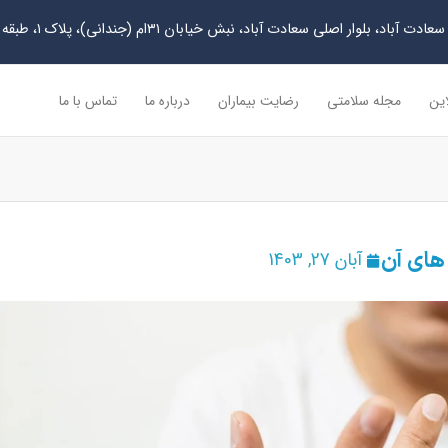
دت آباد، بلوار اصلی سعادت آباد، نبش خیابان ۳۱ام (جندانی)، پلاک ۱، طبقه چهارم
این
مجله سلامتی
رضایت بیماران
درباره ما
تماس با ما
های آن
آبان 27, 1403