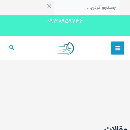
رش
جستجو
ه
کردن...
09128959736
حتوا
Main
Menu
مقالات