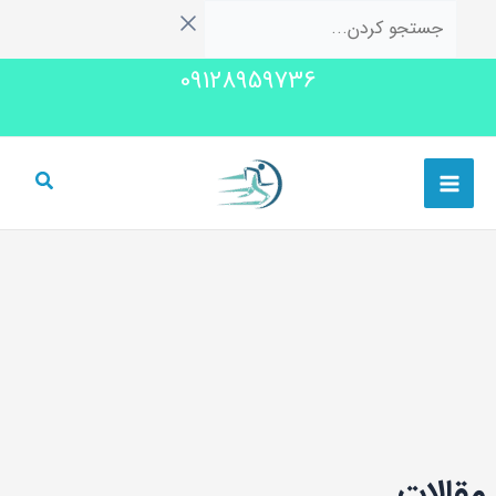
رش
جستجو
ه
کردن...
09128959736
حتوا
Main
Menu
مقالات