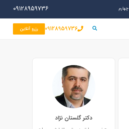
09128959736
09128959736
رزرو آنلاین
دکتر گلستان نژاد