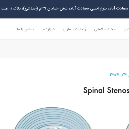
دت آباد، بلوار اصلی سعادت آباد، نبش خیابان ۳۱ام (جندانی)، پلاک ۱، طبقه چهارم
این
مجله سلامتی
رضایت بیماران
درباره ما
تماس با ما
1