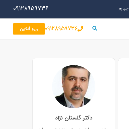
09128959736
09128959736
رزرو آنلاین
دکتر گلستان نژاد