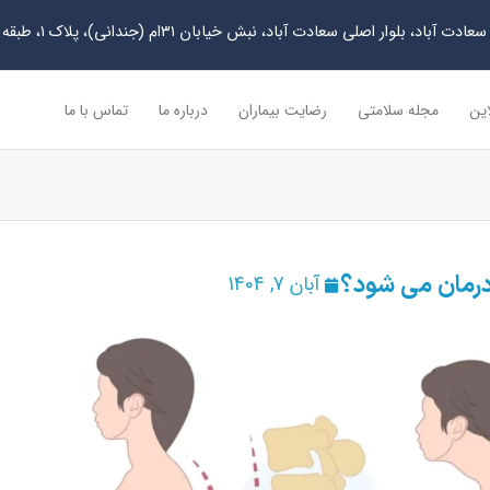
دت آباد، بلوار اصلی سعادت آباد، نبش خیابان ۳۱ام (جندانی)، پلاک ۱، طبقه چهارم
این
مجله سلامتی
رضایت بیماران
درباره ما
تماس با ما
درمان می شود؟
آبان 7, 1404