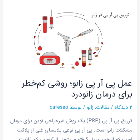
عمل
پی
آر
پی
زانو؛
روشی
کم‌خطر
برای
عمل پی آر پی زانو؛ روشی کم‌خطر
درمان
برای درمان زانودرد
زانودرد
۲ دیدگاه
/
مقالات
,
زانو
/ توسط
cafeseo
تزریق پی آر پی (PRP) یک روش غیرجراحی نوین برای درمان
مشکلات زانو است. پی آر پی نوعی پلاسمای غنی از پلاکت
است که از خون بیمار گرفته می‌شود. از آنجایی که غلظت