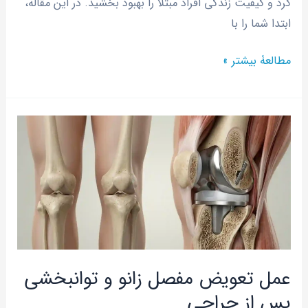
کرد و کیفیت زندگی افراد مبتلا را بهبود بخشید. در این مقاله،
ابتدا شما را با
مطالعۀ بیشتر »
عمل
تعویض
مفصل
زانو
و
توانبخشی
پس
از
عمل تعویض مفصل زانو و توانبخشی
جراحی
پس از جراحی