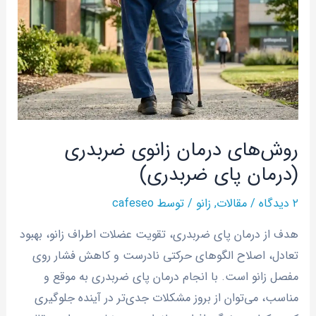
درمان
زانوی
ضربدری
(درمان
پای
ضربدری)
روش‌های درمان زانوی ضربدری
(درمان پای ضربدری)
۲ دیدگاه
/
مقالات
,
زانو
/ توسط
cafeseo
هدف از درمان پای ضربدری، تقویت عضلات اطراف زانو، بهبود
تعادل، اصلاح الگوهای حرکتی نادرست و کاهش فشار روی
مفصل زانو است. با انجام درمان پای ضربدری به موقع و
مناسب، می‌توان از بروز مشکلات جدی‌تر در آینده جلوگیری